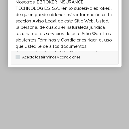
Nosotros, EBROKER INSURANCE
TECHNOLOGIES, S.A. (en lo sucesivo ebroker),
de quien puede obtener más información en la
sección Aviso Legal de este Sitio Web. Usted,
la persona, de cualquier naturaleza jurídica,
usuaria de los servicios de este Sitio Web. Los
siguientes Términos y Condiciones rigen el uso
que usted le dé a los documentos
descargados de este Sitio Web y a cualquiera
Acepto los términos y condiciones
de los contenidos disponibles por o a través
de este Sitio Web, incluyendo cualquier
contenido derivado del mismo. AL USAR EL
SITIO WEB, USTED ACEPTA Y ESTÁ DE
ACUERDO CON ESTOS TÉRMINOS Y
CONDICIONES EN LO QUE SE REFIERE A SU
USO DEL SITIO WEB. Si usted no está de
acuerdo con estos Términos y Condiciones, no
puede tener acceso al mismo ni usar el Sitio
Web de ninguna otra manera. 1. Derechos de
Propiedad. Entre usted y ebroker, ebroker. es
dueño único y exclusivo, de todos los