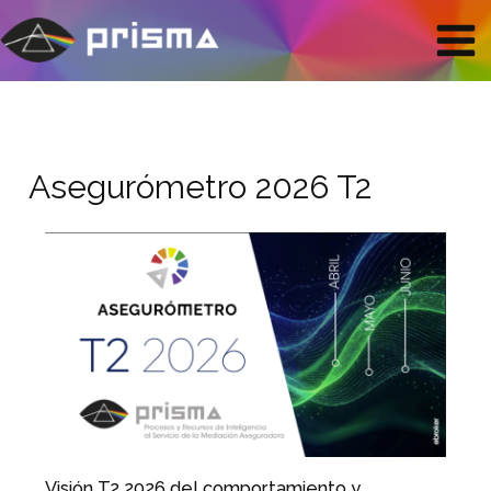
Ir
Mai
al
contenido
Men
Asegurómetro 2026 T2
Visión T2 2026 del comportamiento y