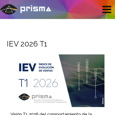
Ir
Mai
al
contenido
Men
IEV 2026 T1
Visión T1 2026 del comportamiento de la