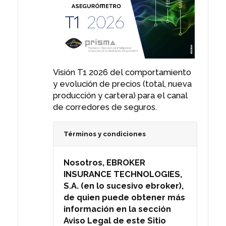
cualquier contenido
derivado del mismo. AL USAR
EL SITIO WEB, USTED ACEPTA
Y ESTÁ DE ACUERDO CON
ESTOS TÉRMINOS Y
CONDICIONES EN LO QUE SE
REFIERE A SU USO DEL SITIO
Visión T1 2026 del comportamiento
WEB. Si usted no está de
y evolución de precios (total, nueva
acuerdo con estos Términos
producción y cartera) para el canal
y Condiciones, no puede
de corredores de seguros.
tener acceso al mismo ni
usar el Sitio Web de ninguna
Términos y condiciones
otra manera. 1. Derechos de
Propiedad. Entre usted y
Nosotros, EBROKER
ebroker, ebroker. es dueño
INSURANCE TECHNOLOGIES,
único y exclusivo, de todos
S.A. (en lo sucesivo ebroker),
los derechos, títulos e
de quien puede obtener más
intereses en y del Sitio Web,
información en la sección
de todo el contenido
Aviso Legal de este Sitio
(incluyendo, por ejemplo,