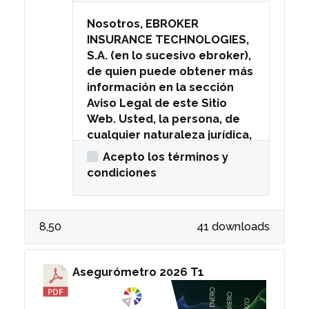
Nosotros, EBROKER
INSURANCE TECHNOLOGIES,
S.A. (en lo sucesivo ebroker),
de quien puede obtener más
información en la sección
Aviso Legal de este Sitio
Web. Usted, la persona, de
cualquier naturaleza jurídica,
usuaria de los servicios de
Acepto los términos y
este Sitio Web. Los
condiciones
siguientes Términos y
Condiciones rigen el uso que
usted le dé a los
8,50
41 downloads
documentos descargados
de este Sitio Web y a
cualquiera de los contenidos
Asegurómetro 2026 T1
disponibles por o a través de
este Sitio Web, incluyendo