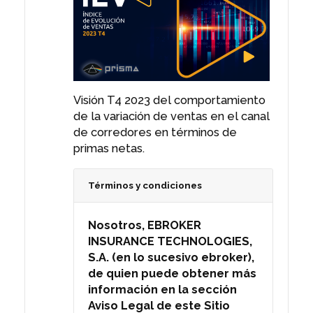
cualquier contenido
derivado del mismo. AL USAR
EL SITIO WEB, USTED ACEPTA
Y ESTÁ DE ACUERDO CON
ESTOS TÉRMINOS Y
CONDICIONES EN LO QUE SE
REFIERE A SU USO DEL SITIO
Visión T4 2023 del comportamiento
WEB. Si usted no está de
de la variación de ventas en el canal
acuerdo con estos Términos
de corredores en términos de
y Condiciones, no puede
primas netas.
tener acceso al mismo ni
usar el Sitio Web de ninguna
Términos y condiciones
otra manera. 1. Derechos de
Propiedad. Entre usted y
Nosotros, EBROKER
ebroker, ebroker. es dueño
INSURANCE TECHNOLOGIES,
único y exclusivo, de todos
S.A. (en lo sucesivo ebroker),
los derechos, títulos e
de quien puede obtener más
intereses en y del Sitio Web,
información en la sección
de todo el contenido
Aviso Legal de este Sitio
(incluyendo, por ejemplo,