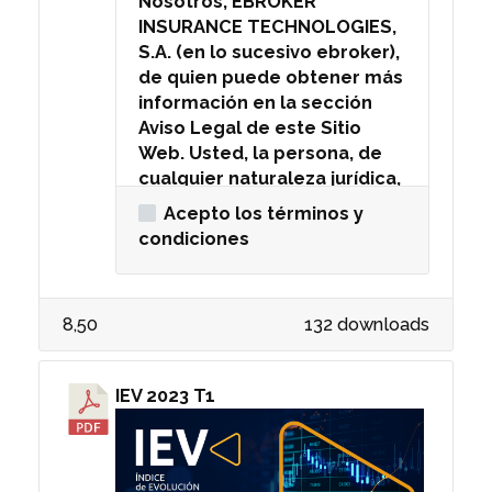
Nosotros, EBROKER
ebroker, ebroker. es dueño
o a través del Sitio Web. 2.
permitido en el presente
INSURANCE TECHNOLOGIES,
único y exclusivo, de todos
Licencia Limitada. Usted
contrato, modificar, crear
S.A. (en lo sucesivo ebroker),
los derechos, títulos e
puede descargar, acceder y
trabajos derivados de,
de quien puede obtener más
intereses en y del Sitio Web,
ver el contenido de los
vender o de cualquier otra
información en la sección
de todo el contenido
documentos e informes
manera explotar cualquiera
Aviso Legal de este Sitio
(incluyendo, por ejemplo,
disponibles en este Sitio
de los contenidos, códigos,
Web. Usted, la persona, de
audio, fotografías,
Web desde su computadora
datos o materiales en o
cualquier naturaleza jurídica,
ilustraciones, gráficos, otros
o desde cualquier otro
disponibles a través del Sitio
usuaria de los servicios de
medios visuales, vídeos,
aparato y, a menos que se
Web. Usted se obliga
Acepto los términos y
este Sitio Web. Los
copias, textos, software,
indique de otra manera en
además a no alterar, editar,
condiciones
siguientes Términos y
títulos, archivos de Onda de
estos Términos y
borrar, quitar, o de otra
Condiciones rigen el uso que
choque, etc.), códigos, datos
Condiciones o en el Sitio
manera cambiar el
usted le dé a los
y materiales del mismo, el
Web, sacar copias o
significado o la apariencia
8,50
132 downloads
documentos descargados
aspecto y el ambiente, el
impresiones individuales de
de, o cambiar el propósito
de este Sitio Web y a
diseño y la organización del
los mismos para su uso
de, cualquiera de los
cualquiera de los contenidos
Sitio Web y la compilación de
personal y/o profesional. 3.
contenidos, códigos, datos o
IEV 2023 T1
disponibles por o a través de
los contenidos, códigos,
Uso Prohibido. Cualquier
materiales en o disponibles
este Sitio Web, incluyendo
datos y los materiales en el
distribución, publicación o
a través del Sitio Web,
cualquier contenido
Sitio Web, incluyendo pero
explotación comercial o
incluyendo, sin limitación, la
derivado del mismo. AL USAR
no limitado a, cualesquiera
promocional del Sitio Web, o
alteración o retiro de