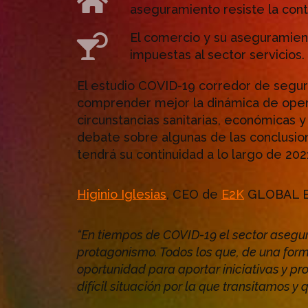
aseguramiento resiste la cont
El comercio y su aseguramient
impuestas al sector servicios.
El estudio COVID-19 corredor de segur
comprender mejor la dinámica de opera
circunstancias sanitarias, económicas 
debate sobre algunas de las conclusion
tendrá su continuidad a lo largo de 2021
Higinio Iglesias
, CEO de
E2K
GLOBAL B
“En tiempos de COVID-19 el sector asegu
protagonismo. Todos los que, de una form
oportunidad para aportar iniciativas y pr
difícil situación por la que transitamos y