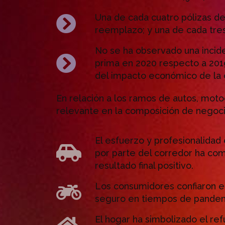
Una de cada cuatro pólizas d
reemplazo; y una de cada tres
No se ha observado una incide
prima en 2020 respecto a 201
del impacto económico de la c
En relación a los ramos de autos, mot
relevante en la composición de negoci
El esfuerzo y profesionalidad
por parte del corredor ha co
resultado final positivo.
Los consumidores confiaron e
seguro en tiempos de pandem
El hogar ha simbolizado el ref