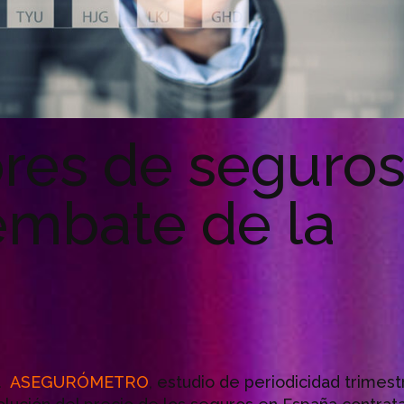
res de seguro
 embate de la
el
ASEGURÓMETRO
, estudio de periodicidad trimestr