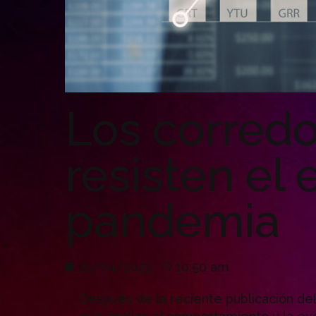
Los corredo
resisten el
pandemia
20/04/2021
10:50 am
Después de la reciente publicación d