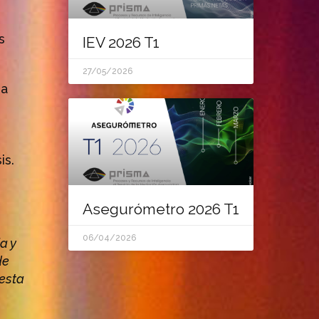
s
IEV 2026 T1
27/05/2026
 a
is.
Asegurómetro 2026 T1
06/04/2026
a y
de
 esta