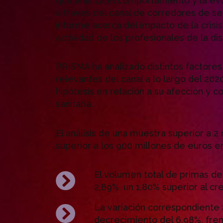
que analiza el comportamiento y la ev
a través del canal de corredores de s
informe acerca del impacto de la cris
actividad de los profesionales de la di
PRISMA ha analizado distintos factore
relevantes del canal a lo largo del 202
hipótesis en relación a su afección y c
sanitaria.
El análisis de una muestra superior a 
superior a los 900 millones de euros en
El volumen total de primas de
2,89%, un 1,80% superior al cr
La variación correspondiente
decrecimiento del 6,98%, fren