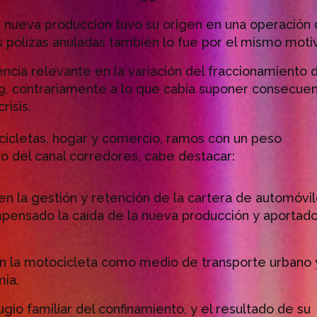
e nueva producción tuvo su origen en una operación
 pólizas anuladas también lo fue por el mismo moti
ncia relevante en la variación del fraccionamiento 
9, contrariamente a lo que cabía suponer consecuen
risis.
ocicletas, hogar y comercio, ramos con un peso
o del canal corredores, cabe destacar:
 en la gestión y retención de la cartera de automóvi
mpensado la caída de la nueva producción y aportad
n la motocicleta como medio de transporte urbano 
ia.
ugio familiar del confinamiento, y el resultado de su