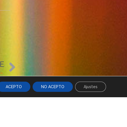
Siguiente
E
El precio del seguro de autos decrece un 1,60% en el primer trimestre de 2021
ACEPTO
NO ACEPTO
Ajustes