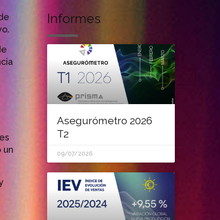
Informes
 de
vo.
de
cia
Asegurómetro 2026
T2
les
o un
09/07/2026
y