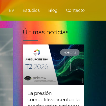
IEV
Estudios
Blog
Contacto
Últimas noticias
NOTICIAS
La presión
competitiva acentúa la
brecha entre cartera y