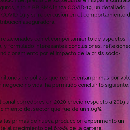
olución del precio de los seguros en España contrat
eguros, ahora PRISMA lanza COVID-19, un detallado
is COVID-19 y su repercusión en el comportamiento d
stribución aseguradora.
s relacionados con el comportamiento de aspectos
0, y formulado interesantes conclusiones, reflexione
ondicionamiento por el impacto de la crisis socio-
2 millones de pólizas que representan primas por val
 negocio no vida, ha permitido concluir lo siguiente:
l canal corredores en 2020 creció respecto a 2019 u
ecimiento del sector que fue de un 1,09%.
 a las primas de nueva producción experimentó un
te al crecimiento del 6,35% de la cartera.