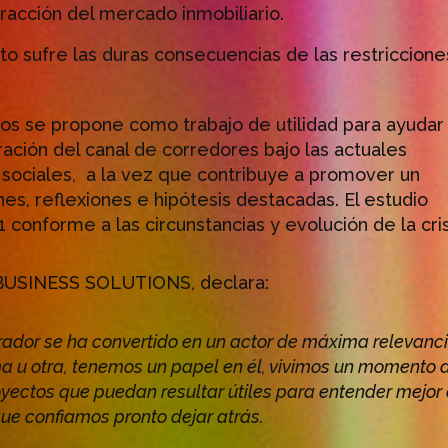
racción del mercado inmobiliario.
o sufre las duras consecuencias de las restriccione
os se propone como trabajo de utilidad para ayudar
ción del canal de corredores bajo las actuales
y sociales, a la vez que contribuye a promover un
es, reflexiones e hipótesis destacadas. El estudio
 conforme a las circunstancias y evolución de la cris
USINESS SOLUTIONS, declara:
rador se ha convertido en un actor de máxima relevanci
a u otra, tenemos un papel en él, vivimos un momento 
oyectos que puedan resultar útiles para entender mejor
 que confiamos pronto dejar atrás.