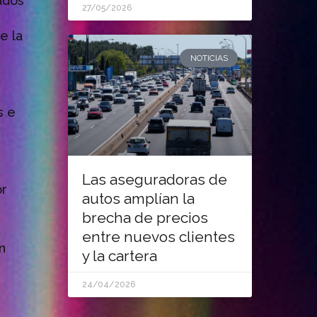
ados
27/05/2026
e la
NOTICIAS
s e
Las aseguradoras de
or
autos amplían la
brecha de precios
entre nuevos clientes
n
y la cartera
24/04/2026