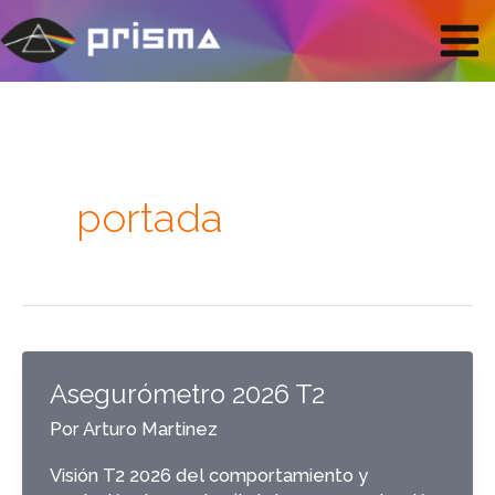
Ir
Mai
al
contenido
Men
Paginación
de
entradas
portada
Asegurómetro 2026 T2
Por
Arturo Martinez
Visión T2 2026 del comportamiento y