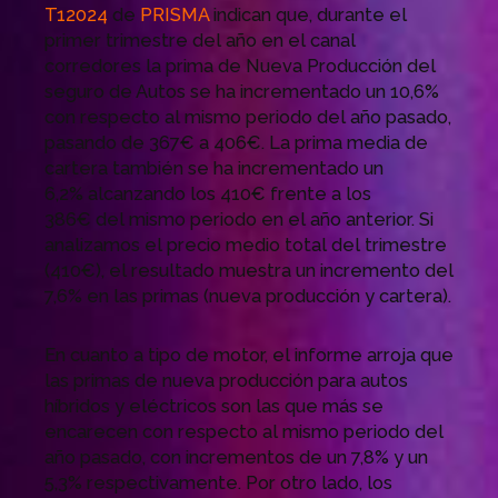
T12024
de
PRISMA
indican que, durante el
primer trimestre del año en el canal
corredores la prima de Nueva Producción del
seguro de Autos se ha incrementado un 10,6%
con respecto al mismo periodo del año pasado,
pasando de 367€ a 406€. La prima media de
cartera también se ha incrementado un
6,2% alcanzando los 410€ frente a los
386€ del mismo periodo en el año anterior. Si
analizamos el precio medio total del trimestre
(410€), el resultado muestra un incremento del
7,6% en las primas (nueva producción y cartera).
En cuanto a tipo de motor, el informe arroja que
las primas de nueva producción para autos
híbridos y eléctricos son las que más se
encarecen con respecto al mismo periodo del
año pasado, con incrementos de un 7,8% y un
5,3% respectivamente. Por otro lado, los