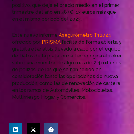
positivo, que deja el precio medio en el primer
trimestre del año en 487€, 13 euros más que
en el mismo periodo del 2023.
Este nuevo informe
Asegurómetro T12024
ofrecido por
PRISMA
facilita de forma abierta y
gratuita el análisis llevado a cabo por el equipo
de Datos de la plataforma tecnológica ebroker
sobre una muestra de algo más de 2,4 millones
de pólizas, de las que se han tenido en
consideración tanto las operaciones de nueva
producción, como las de renovación de cartera
en los ramos de Automóviles, Motocicletas,
Multirriesgo Hogar y Comercios.