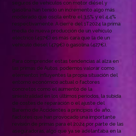
seguros de vehículos con motor diésel y
gasolina han tenido un incremento algo más
moderado que oscila entre el 3,5% y el 4,4%
respectivamente. A cierre del 1T2024 la prima
media de nueva producción de un vehículo
eléctrico (497€) es más cara que la de un
vehículo diésel (479€) o gasolina (427€).
Para comprender estas tendencias al alza en
las primas de Autos, podemos valorar como
elementos influyentes la propia situación del
entorno económico actual o factores
concretos como el aumento de la
siniestralidad en los últimos periodos, la subida
de costes de reparación o el ajuste del
Baremo de Accidentes a principios de año,
factores que han provocado una importante
revisión de primas para el 2024 por parte de las
aseguradoras, algo que ya se adelantaba en la