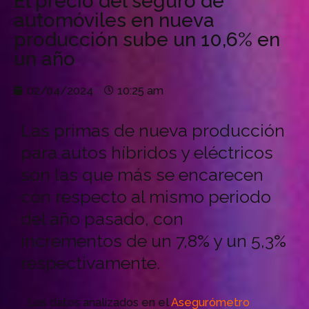
El precio del seguro de
automóviles en nueva
producción sube un 10,6% en
un año
02/04/2024
10:25 am
Las primas de nueva producción
para autos híbridos y eléctricos
son las que más se encarecen
con respecto al mismo periodo
del año pasado, con
incrementos de un 7,8% y un 5,3%
respectivamente.
Los datos analizados en el
Asegurómetro