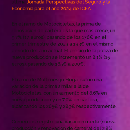
última
Jornada Perspectivas del Seguro y la
Economía para el año 2024 de ICEA
En el ramo de Motocicletas, la prima de
renovación de cartera es la que más crece, un
9,7% (17 euros), pasando de los 176€ en el
primer trimestre de 2023 a 193€ en el mismo
periodo del año actual. El precio de la póliza de
nueva producción se incrementó un 8,1% (15
euros), pasando de 185€ a 200€.
El ramo de Multirriesgo Hogar sufrió una
variación de la prima similar a la de
Motocicletas, con un aumento del 8,6% en
nueva producción y un 7,0% en cartera,
alcanzando los 265€ y 289€ respectivamente.
Comercios registró una variación media (nueva
producción y renovación de cartera) del 2,8%